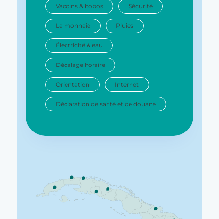
Vaccins & bobos
Sécurité
La monnaie
Pluies
Électricité & eau
Décalage horaire
Orientation
Internet
Déclaration de santé et de douane